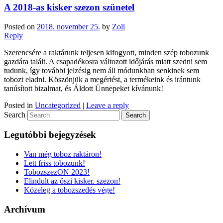
A 2018-as kisker szezon szünetel
Posted on
2018. november 25.
by
Zoli
Reply
Szerencsére a raktárunk teljesen kifogyott, minden szép tobozunk
gazdára talált. A csapadékosra változott időjárás miatt szedni sem
tudunk, így további jelzésig nem áll módunkban senkinek sem
tobozt eladni. Köszönjük a megértést, a termékeink és irántunk
tanúsított bizalmat, és Áldott Ünnepeket kívánunk!
Posted in
Uncategorized
|
Leave a reply
Search
Legutóbbi bejegyzések
Van még toboz raktáron!
Lett friss tobozunk!
TobozszezON 2023!
Elindult az őszi kisker. szezon!
Közeleg a tobozszedés vége!
Archívum