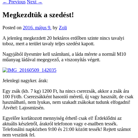
←
Previous
Next
→
Megkezdtük a szedést!
Posted on
2016. május 9.
by
Zoli
A jelenleg megkezdett 20 hektáros erdőben szinte nincs tavalyi
toboz, mert a terület tavaly teljes szedést kapott.
Nagyjából ilyesmire kell számítani, a láda mérete a normál M10
műanyag ládával megegyező, a viszonyítás végett.
Jelenlegi nagyker. árak:
Egy zsák (kb. 7 kg) 1200 Ft, ha nincs cserezsák, akkor a zsák ára
100 Ft/db. Cserezsákként hasonló méretű, új vagy használt, de csak
használható, nem lyukas, nem szakadt zsákokat tudunk elfogadni!
Átvétel: Lajosmizsén.
Egyelőre korlátozott mennyiség érhető csak el! Érdeklődni az
aktuális készletről, árakról telefonon vagy e-mailben tessék.
Telefonálni napközben 9:00 és 21:00 között tessék! Rejtett számot
nem veszünk fel.