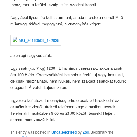
toboz, mert a terület tavaly teljes szedést kapott.
Nagyjából ilyesmire kell számítani, a láda mérete a normál M10
műanyag ládával megegyező, a viszonyítás végett.
Jelenlegi nagyker. árak:
Egy zsák (kb. 7 kg) 1200 Ft, ha nincs cserezsák, akkor a zsák
ára 100 Ft/db. Cserezsákként hasonló méretű, új vagy használt,
de csak használható, nem lyukas, nem szakadt zsákokat tudunk
elfogadni! Átvétel: Lajosmizsén.
Egyelőre korlátozott mennyiség érhető csak el! Érdeklődni az
aktuális készletről, árakról telefonon vagy e-mailben tessék.
Telefonálni napközben 9:00 és 21:00 között tessék! Rejtett
számot nem veszünk fel.
This entry was posted in
Uncategorized
by
Zoli
. Bookmark the