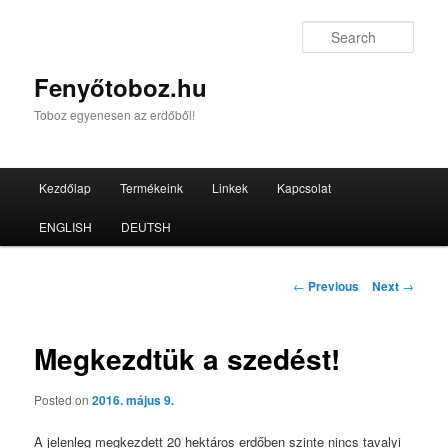
Sear
Fenyőtoboz.hu
Toboz egyenesen az erdőből!
Main menu
Kezdőlap
Termékeink
Linkek
Kapcsolat
Skip to primary content
Skip to secondary content
ENGLISH
DEUTSH
Post navigation
←
Previous
Next
→
Megkezdtük a szedést!
Posted on
2016. május 9.
A jelenleg megkezdett 20 hektáros erdőben szinte nincs tavalyi