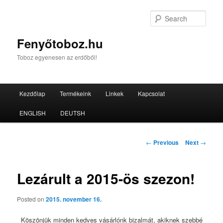
Sear
Fenyőtoboz.hu
Toboz egyenesen az erdőből!
Main menu
Kezdőlap
Termékeink
Linkek
Kapcsolat
Skip to primary content
Skip to secondary content
ENGLISH
DEUTSH
Post navigation
←
Previous
Next
→
Lezárult a 2015-ös szezon!
Posted on
2015. november 16.
Köszönjük minden kedves vásárlónk bizalmát, akiknek szebbé